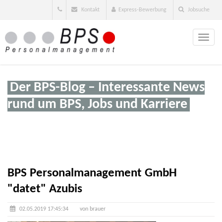
Kontakt
Express-Bewerbung
Jobsuche
Toggle
naviga
Der BPS-Blog – Interessante News
rund um BPS, Jobs und Karriere
BPS Personalmanagement GmbH
"datet" Azubis
02.05.2019 17:45:34
von brauer