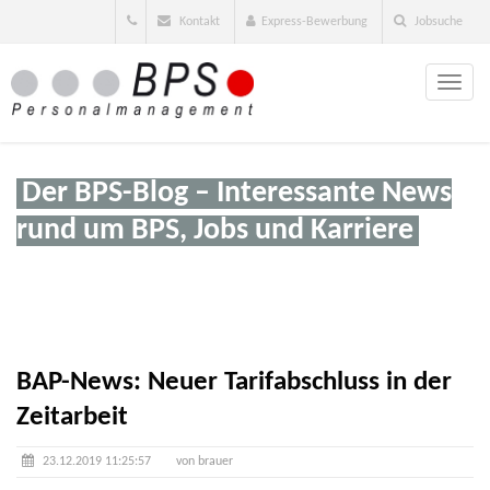
Kontakt
Express-Bewerbung
Jobsuche
Toggle
naviga
Der BPS-Blog – Interessante News
rund um BPS, Jobs und Karriere
BAP-News: Neuer Tarifabschluss in der
Zeitarbeit
23.12.2019 11:25:57
von brauer