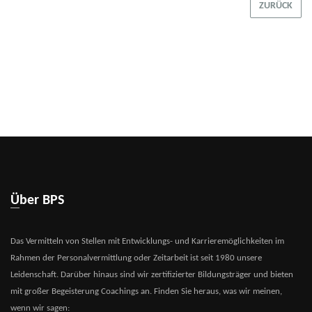
ZURÜCK
Über BPS
Das Vermitteln von Stellen mit Entwicklungs- und Karrieremöglichkeiten im
Rahmen der Personalvermittlung oder Zeitarbeit ist seit 1980 unsere
Leidenschaft. Darüber hinaus sind wir zertifizierter Bildungsträger und bieten
mit großer Begeisterung Coachings an. Finden Sie heraus, was wir meinen,
wenn wir sagen: