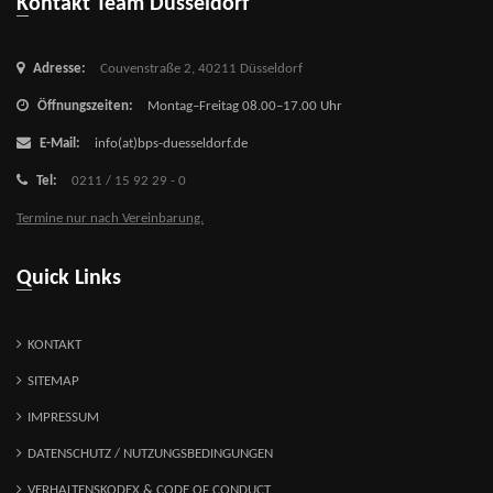
Kontakt Team Düsseldorf
Adresse:
Couvenstraße 2,
40211 Düsseldorf
Öffnungszeiten:
Montag–Freitag 08.00–17.00 Uhr
E-Mail:
info(at)bps-duesseldorf.de
Tel:
0211 / 15 92 29 - 0
Termine nur nach Vereinbarung.
Quick Links
KONTAKT
SITEMAP
IMPRESSUM
DATENSCHUTZ / NUTZUNGSBEDINGUNGEN
VERHALTENSKODEX & CODE OF CONDUCT