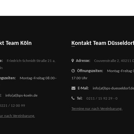
akt Team Köln
Kontakt Team Düsseldor
e:
Friedrich-Schmidt-Straße 21 a,
Adresse:
Couvenstraße 2,
40211 D
ln
Öffnungszeiten:
Montag–Freitag 
gszeiten:
Montag–Freitag 08.00–
17.00 Uhr
r
E-Mail:
info(at)bps-duesseldorf.d
:
info(at)bps-koeln.de
Tel:
0211 / 15 92 29 - 0
0221 / 12 00 99
Termine nur nach Vereinbarung.
ur nach Vereinbarung.