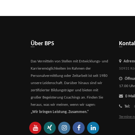
Über BPS
Kont
Das Vermitteln von Stellen mit Entwicklungs- und
Adress
Karrieremöglichkeiten im Rahmen der
50931 Kö
Personalvermittlung oder Zeitarbeit ist seit 1980
Öffnun
unsere Leidenschaft. Darüber hinaus sind wir
17.00 Uh
zertifizierter Bildungsträger und bieten mit
E-Mail
großer Begeisterung Coachings an. Finden Sie
heraus, was wir meinen, wenn wir sagen:
Tel:
„Wir bringen Leistung. Zusammen.“
Termine n