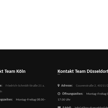
akt Team Köln
Kontakt Team Düsseldor
e:
Friedrich-Schmidt-Straße 21 a,
Adresse:
Couvenstraße 2,
40211 D
ln
Öffnungszeiten:
Montag–Freitag 
gszeiten:
Montag–Freitag 08.00–
17.00 Uhr
r
E-Mail:
info(at)bps-duesseldorf.d