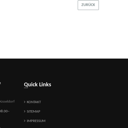
ZURÜCK
f
Quick Links
üsseldorf
KONTAKT
08.00–
SITEMAP
IMPRESSUM
e