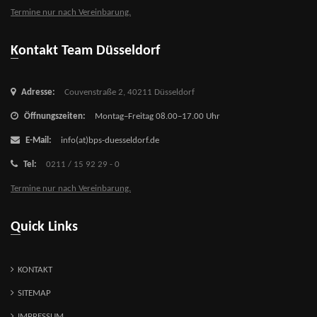
Termine nur nach Vereinbarung.
Kontakt Team Düsseldorf
Adresse:
Couvenstraße 2,
40211 Düsseldorf
Öffnungszeiten:
Montag–Freitag 08.00–17.00 Uhr
E-Mail:
info(at)bps-duesseldorf.de
Tel:
0211 / 15 92 29 - 0
Termine nur nach Vereinbarung.
Quick Links
KONTAKT
SITEMAP
IMPRESSUM