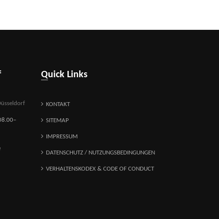
f
Quick Links
üsseldorf
KONTAKT
08.00–
SITEMAP
IMPRESSUM
e
DATENSCHUTZ / NUTZUNGSBEDINGUNGEN
VERHALTENSKODEX & CODE OF CONDUCT