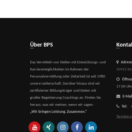
Über BPS
Kont
Das Vermitteln von Stellen mit Entwicklungs- und
Adress
Karrieremöglichkeiten im Rahmen der
50931 Kö
Personalvermittlung oder Zeitarbeit ist seit 1980
Öffnun
unsere Leidenschaft. Darüber hinaus sind wir
17.00 Uh
zertifizierter Bildungsträger und bieten mit
E-Mail
großer Begeisterung Coachings an. Finden Sie
heraus, was wir meinen, wenn wir sagen:
Tel:
„Wir bringen Leistung. Zusammen.“
Termine n