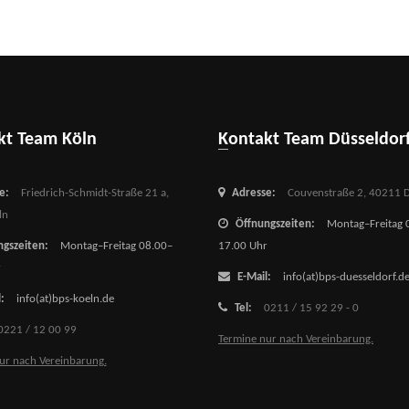
akt Team Köln
Kontakt Team Düsseldor
e:
Friedrich-Schmidt-Straße 21 a,
Adresse:
Couvenstraße 2,
40211 D
ln
Öffnungszeiten:
Montag–Freitag 
gszeiten:
Montag–Freitag 08.00–
17.00 Uhr
r
E-Mail:
info(at)bps-duesseldorf.d
:
info(at)bps-koeln.de
Tel:
0211 / 15 92 29 - 0
0221 / 12 00 99
Termine nur nach Vereinbarung.
ur nach Vereinbarung.