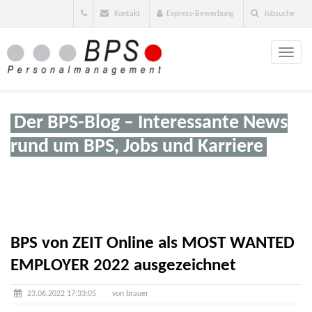
Kontakt
Express-Bewerbung
Jobsuche
Toggle
naviga
Der BPS-Blog – Interessante News
rund um BPS, Jobs und Karriere
BPS von ZEIT Online als MOST WANTED
EMPLOYER 2022 ausgezeichnet
23.06.2022 17:33:05
von brauer