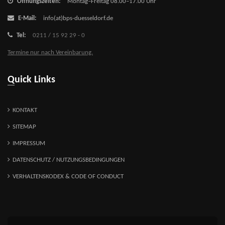
Öffnungszeiten:
Montag–Freitag 08.00–17.00 Uhr
E-Mail:
info(at)bps-duesseldorf.de
Tel:
0211 / 15 92 29 - 0
Termine nur nach Vereinbarung.
Quick Links
KONTAKT
SITEMAP
IMPRESSUM
DATENSCHUTZ / NUTZUNGSBEDINGUNGEN
VERHALTENSKODEX & CODE OF CONDUCT