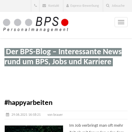
Kontakt
Express-Bewerbung
Jobsuche
Toggle
naviga
Der BPS-Blog – Interessante News
rund um BPS, Jobs und Karriere
#happyarbeiten
29.06.2021 16:58:21
von brauer
Im Job verbringt man oft mehr