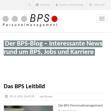
Kontakt
Express-Bewerbung
Jobsuche
Toggle
naviga
Der BPS-Blog – Interessante News
rund um BPS, Jobs und Karriere
Das BPS Leitbild
18.12.2020 16:49:38
von brauer
Die BPS Personalmanagement