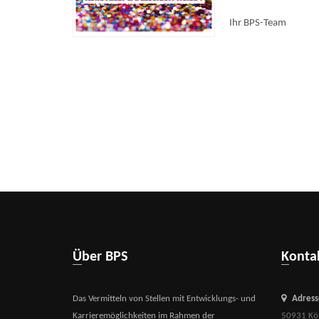
Ihr BPS-Team
Über BPS
Kont
Das Vermitteln von Stellen mit Entwicklungs- und
Adress
Karrieremöglichkeiten im Rahmen der
50931 Kö