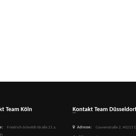
akt Team Köln
Kontakt Team Düsseldor
e:
Friedrich-Schmidt-Straße 21 a,
Adresse:
Couvenstraße 2,
40211 D
ln