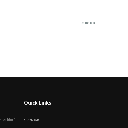
ZURÜCK
f
Quick Links
üsseldorf
KONTAKT