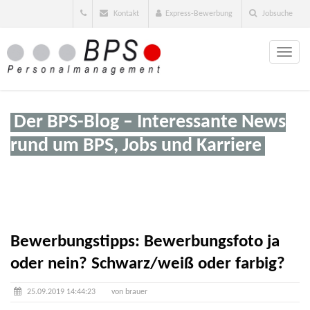
Kontakt
Express-Bewerbung
Jobsuche
Toggle
naviga
Der BPS-Blog – Interessante News
rund um BPS, Jobs und Karriere
Bewerbungstipps: Bewerbungsfoto ja
oder nein? Schwarz/weiß oder farbig?
25.09.2019 14:44:23
von brauer