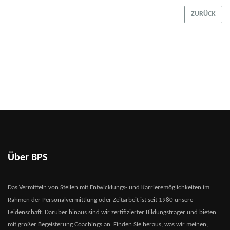
ZURÜCK
Über BPS
Das Vermitteln von Stellen mit Entwicklungs- und Karrieremöglichkeiten im
Rahmen der Personalvermittlung oder Zeitarbeit ist seit 1980 unsere
Leidenschaft. Darüber hinaus sind wir zertifizierter Bildungsträger und bieten
mit großer Begeisterung Coachings an. Finden Sie heraus, was wir meinen,