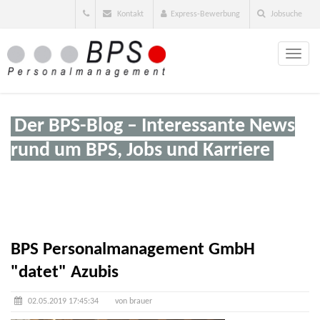
Kontakt
Express-Bewerbung
Jobsuche
Toggle
naviga
Der BPS-Blog – Interessante News
rund um BPS, Jobs und Karriere
BPS Personalmanagement GmbH
"datet" Azubis
02.05.2019 17:45:34
von brauer