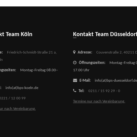
akt Team Köln
Kontakt Team Düsseldor
e:
Friedrich-Schmidt-Straße 21 a,
Adresse:
Couvenstraße 2,
40211 D
ln
Öffnungszeiten:
Montag–Freitag 
gszeiten:
Montag–Freitag 08.00–
17.00 Uhr
r
E-Mail:
info(at)bps-duesseldorf.d
:
info(at)bps-koeln.de
Tel:
0211 / 15 92 29 - 0
0221 / 12 00 99
Termine nur nach Vereinbarung.
ur nach Vereinbarung.