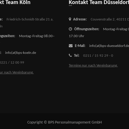
akt Team Köln
Kontakt Team Düsseldor
e:
Friedrich-Schmidt-Straße 21 a,
Adresse:
Couvenstraße 2,
40211 D
ln
Öffnungszeiten:
Montag–Freitag 
gszeiten:
Montag–Freitag 08.00–
17.00 Uhr
r
E-Mail:
info(at)bps-duesseldorf.d
:
info(at)bps-koeln.de
Tel:
0211 / 15 92 29 - 0
0221 / 12 00 99
Termine nur nach Vereinbarung.
ur nach Vereinbarung.
Copyright © BPS Personalmanagement GmbH