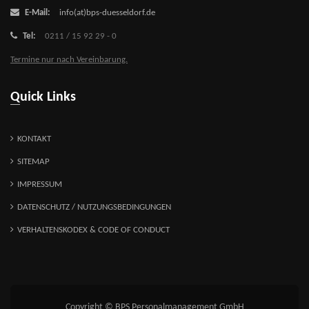
E-Mail:
info(at)bps-duesseldorf.de
Tel:
0211 / 15 92 29 - 0
Termine nur nach Vereinbarung.
Quick Links
KONTAKT
SITEMAP
IMPRESSUM
DATENSCHUTZ / NUTZUNGSBEDINGUNGEN
VERHALTENSKODEX & CODE OF CONDUCT
Copyright © BPS Personalmanagement GmbH