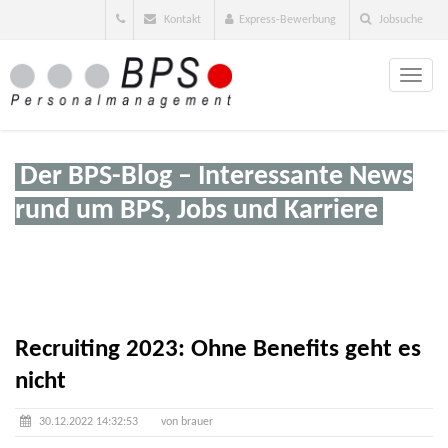
Kontakt
Express-Bewerbung
Jobsuche
Toggle
naviga
Der BPS-Blog – Interessante News
rund um BPS, Jobs und Karriere
Recruiting 2023: Ohne Benefits geht es
nicht
30.12.2022 14:32:53
von brauer