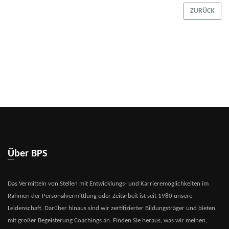
ZURÜCK
Über BPS
Das Vermitteln von Stellen mit Entwicklungs- und Karrieremöglichkeiten im
Rahmen der Personalvermittlung oder Zeitarbeit ist seit 1980 unsere
Leidenschaft. Darüber hinaus sind wir zertifizierter Bildungsträger und bieten
mit großer Begeisterung Coachings an. Finden Sie heraus, was wir meinen,