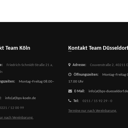
akt Team Köln
Kontakt Team Düsseldor
e:
Friedrich-Schmidt-Straße 21 a,
Adresse:
Couvenstraße 2,
40211 D
ln
Öffnungszeiten:
Montag–Freitag 
gszeiten:
Montag–Freitag 08.00–
17.00 Uhr
r
E-Mail:
info(at)bps-duesseldorf.d
:
info(at)bps-koeln.de
Tel:
0211 / 15 92 29 - 0
0221 / 12 00 99
Termine nur nach Vereinbarung.
ur nach Vereinbarung.