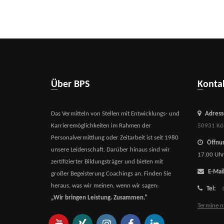
Über BPS
Kont
Das Vermitteln von Stellen mit Entwicklungs- und
Adress
Karrieremöglichkeiten im Rahmen der
50931 Kö
Personalvermittlung oder Zeitarbeit ist seit 1980
Öffnun
unsere Leidenschaft. Darüber hinaus sind wir
17.00 Uh
zertifizierter Bildungsträger und bieten mit
E-Mail
großer Begeisterung Coachings an. Finden Sie
heraus, was wir meinen, wenn wir sagen:
Tel:
„Wir bringen Leistung. Zusammen.“
Termine n