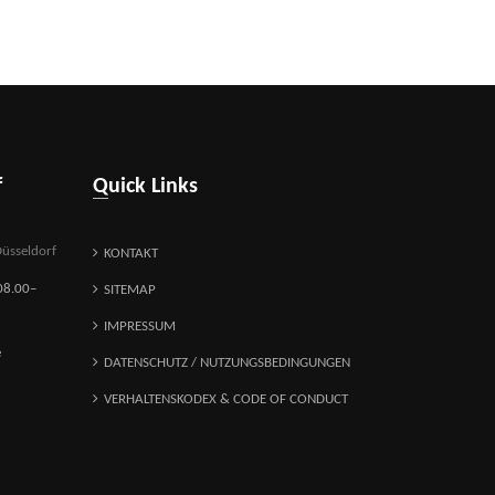
f
Quick Links
üsseldorf
KONTAKT
08.00–
SITEMAP
IMPRESSUM
e
DATENSCHUTZ / NUTZUNGSBEDINGUNGEN
VERHALTENSKODEX & CODE OF CONDUCT